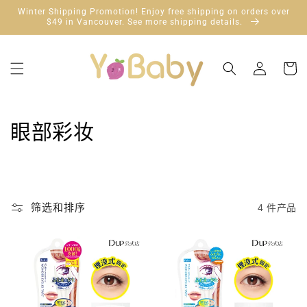
跳到内
Winter Shipping Promotion! Enjoy free shipping on orders over
容
$49 in Vancouver. See more shipping details.
购
登
物
录
车
收
眼部彩妆
藏
:
筛选和排序
4 件产品